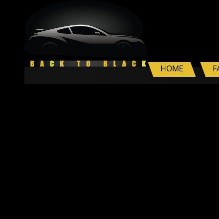
HOME
F